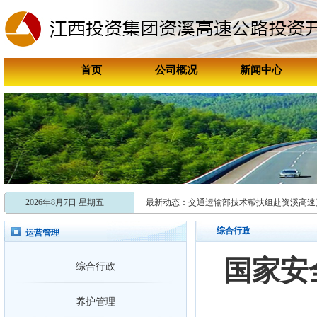
首页
公司概况
新闻中心
喜报！资溪高速连续两年获评资溪
喜讯！资溪高速成功获评“国家202
2026年8月7日 星期五
最新动态：
交通运输部技术帮扶组赴资溪高速
共促引车上路，多维发力开启跨省
综合行政
运营管理
新时代赣鄱先锋
国家安
综合行政
张学剑：矿山救援与抗洪抢险“安全
新时代赣鄱先锋
养护管理
张学剑：矿山救援与抗洪抢险“安全