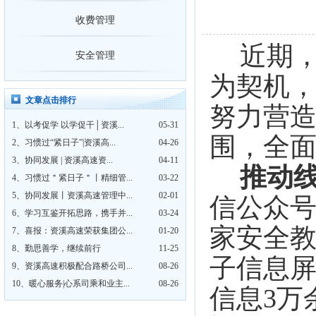
喜报！资溪高速连续两年获评资溪
收费管理
近期
安全管理
为契机
文章点击排行
努力
营
1、
以考促学 以学促干│资溪...
05-31
围，
全
2、
习惯过“紧日子”|资溪高...
04-26
3、
协同发展 | 资溪高速资...
04-11
推动
4、
习惯过＂紧日子＂丨精细管...
03-22
5、
协同发展丨资溪高速管理中...
02-01
信公众
6、
学习互鉴开拓思路，携手并...
03-24
家安全
7、
喜报：资溪高速荣获集团公...
01-20
8、
勤思善学，继续前行
11-25
子信息
9、
资溪高速积极配合路桥公司...
08-26
10、
暖心服务|心系司乘和业主...
08-26
信息
3万