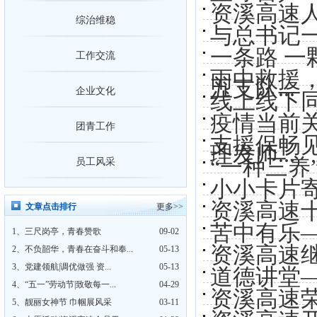
资溪高速
喜报！资溪高速连续两年获评资溪
综治维稳
与总书记
一条路 
工作交流
雨中救援
五支队...
企业文化
线上线下
疫情当前
团青工作
支援保畅
理发师...
“一种三养
员工风采
小小卡片
资溪高速
文章点击排行
更多>>
苦中有乐—
1、
三尺岗亭，青春赞歌
09-02
资溪高速
2、
不负韶华，青春在奋斗和奉...
05-13
3、
党建领航|调优做强 资...
05-13
道德讲堂
4、
“五一”劳动节|致敬每一...
04-29
资溪高速
5、
靓丽女神节 巾帼展风采
03-11