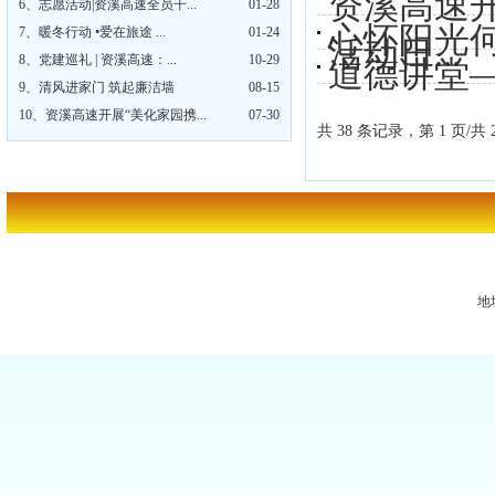
资溪高速开
6、
志愿活动|资溪高速全员干...
01-28
心怀阳光
7、
暖冬行动 •爱在旅途 ...
01-24
活动日...
8、
党建巡礼 | 资溪高速：...
10-29
道德讲堂
9、
清风进家门 筑起廉洁墙
08-15
10、
资溪高速开展“美化家园携...
07-30
共 38 条记录，第 1 页/共 
地