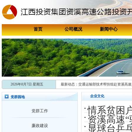
首页
公司概况
新闻中心
喜报！资溪高速连续两年获评资溪
喜讯！资溪高速成功获评“国家202
2026年8月7日 星期五
最新动态：
交通运输部技术帮扶组赴资溪高速
共促引车上路，多维发力开启跨省
企业文化
党群园地
新时代赣鄱先锋
情系贫困
党群工作
张学剑：矿山救援与抗洪抢险“安全
资溪高速“
新时代赣鄱先锋
显球台乒
廉政建设
张学剑：矿山救援与抗洪抢险“安全