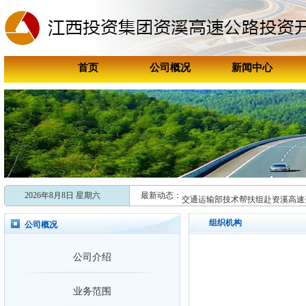
首页
公司概况
新闻中心
喜报！资溪高速连续两年获评资溪
喜讯！资溪高速成功获评“国家202
2026年8月8日 星期六
最新动态：
交通运输部技术帮扶组赴资溪高速
共促引车上路，多维发力开启跨省
组织机构
公司概况
新时代赣鄱先锋
公司介绍
张学剑：矿山救援与抗洪抢险“安全
新时代赣鄱先锋
业务范围
张学剑：矿山救援与抗洪抢险“安全