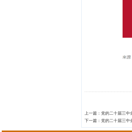
上一篇：
党的二十届三中
下一篇：
党的二十届三中