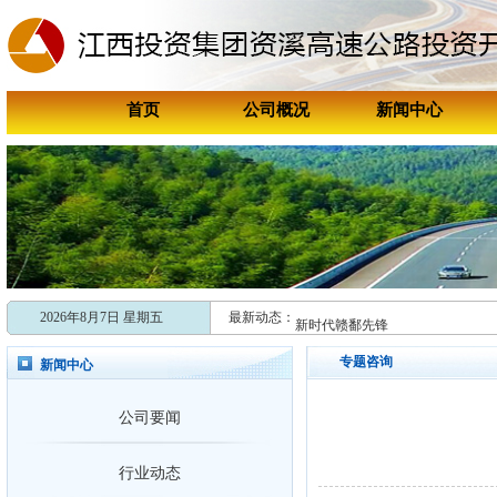
首页
公司概况
新闻中心
喜报！资溪高速连续两年获评资溪
喜讯！资溪高速成功获评“国家202
交通运输部技术帮扶组赴资溪高速
共促引车上路，多维发力开启跨省
2026年8月7日 星期五
最新动态：
新时代赣鄱先锋
张学剑：矿山救援与抗洪抢险“安全
专题咨询
新闻中心
新时代赣鄱先锋
公司要闻
张学剑：矿山救援与抗洪抢险“安全
喜报！资溪高速连续两年获评资溪
行业动态