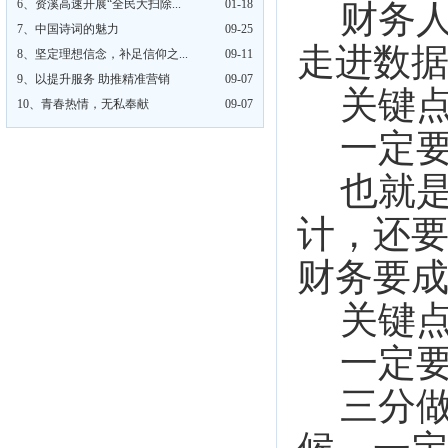
6、
资溪高速开展“全民大扫除...
01-18
财务
7、
中国诗词的魅力
09-25
走进数
8、
坚定理想信念，补足信仰之...
09-11
9、
以提升服务 助推精准营销
09-07
关键
10、
青春热情，无私奉献
09-07
一定
也就
计，还
财务要
关键
一定
三分