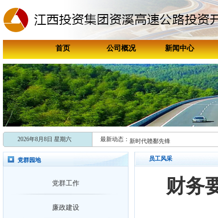
首页
公司概况
新闻中心
喜报！资溪高速连续两年获评资溪
喜讯！资溪高速成功获评“国家202
交通运输部技术帮扶组赴资溪高速
共促引车上路，多维发力开启跨省
新时代赣鄱先锋
张学剑：矿山救援与抗洪抢险“安全
2026年8月8日 星期六
最新动态：
新时代赣鄱先锋
张学剑：矿山救援与抗洪抢险“安全
员工风采
党群园地
喜报！资溪高速连续两年获评资溪
财务
党群工作
廉政建设