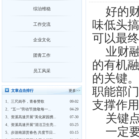
好的
综治维稳
味低头
工作交流
可以最
企业文化
业财
团青工作
的有机
员工风采
的关键
职能部
文章点击排行
更多>>
支撑作
1、
三尺岗亭，青春赞歌
09-02
2、
“五一”劳动节|致敬每一...
04-29
关键
3、
资溪高速开展“美化家园携...
07-30
4、
资溪高速开展“清洁卫生亮...
03-25
一定
5、
步游南源赏春色 共度节日...
03-15