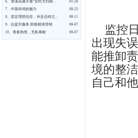
6、
资溪高速开展“全民大扫除...
01-18
7、
中国诗词的魅力
09-25
8、
坚定理想信念，补足信仰之...
09-11
9、
以提升服务 助推精准营销
09-07
监控
10、
青春热情，无私奉献
09-07
出现失
能推卸
境的整
自己和