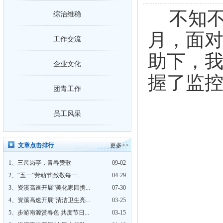
不知
综治维稳
月，面
工作交流
助下，
企业文化
握了监
团青工作
员工风采
文章点击排行
更多>>
1、
三尺岗亭，青春赞歌
09-02
2、
“五一”劳动节|致敬每一...
04-29
3、
资溪高速开展“美化家园携...
07-30
4、
资溪高速开展“清洁卫生亮...
03-25
5、
步游南源赏春色 共度节日...
03-15