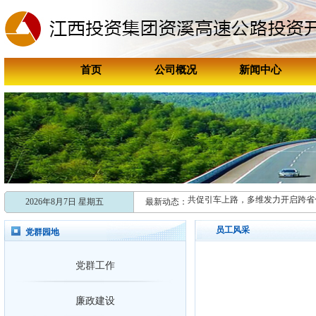
首页
公司概况
新闻中心
喜报！资溪高速连续两年获评资溪
喜讯！资溪高速成功获评“国家202
交通运输部技术帮扶组赴资溪高速
共促引车上路，多维发力开启跨省
2026年8月7日 星期五
最新动态：
新时代赣鄱先锋
员工风采
张学剑：矿山救援与抗洪抢险“安全
党群园地
新时代赣鄱先锋
党群工作
张学剑：矿山救援与抗洪抢险“安全
喜报！资溪高速连续两年获评资溪
廉政建设