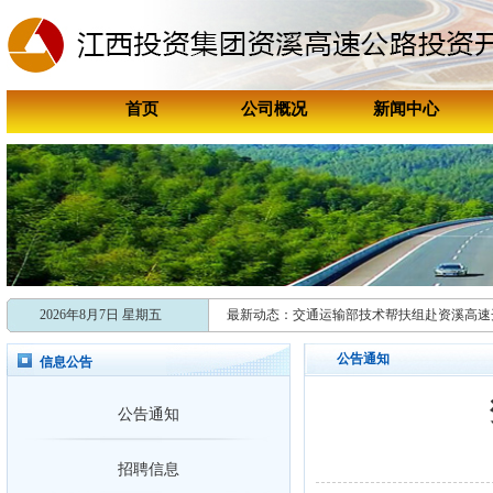
首页
公司概况
新闻中心
喜报！资溪高速连续两年获评资溪
喜讯！资溪高速成功获评“国家202
2026年8月7日 星期五
最新动态：
交通运输部技术帮扶组赴资溪高速
共促引车上路，多维发力开启跨省
公告通知
信息公告
新时代赣鄱先锋
公告通知
张学剑：矿山救援与抗洪抢险“安全
新时代赣鄱先锋
招聘信息
张学剑：矿山救援与抗洪抢险“安全